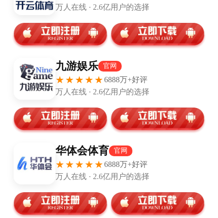
上海、广厦、深圳和北京
分别排名常规赛前四，第一
轮将轮空，直接参与8进4的比赛。
季后赛第一轮对阵
广东（5）vs 广州（12）
（胜者对阵北京）
浙江（6）vs 宁波（11）
（胜者对阵深圳）
青岛（7）vs 山西（10）
（胜者对阵广厦）
山东（8）vs 辽宁（9）
（胜者对阵上海）