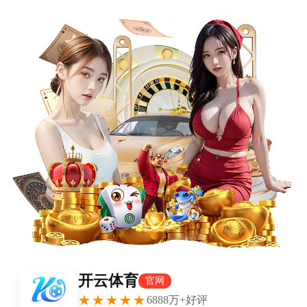
首页
›
意甲
›
内容详情
开云下载-CBA季后赛对阵：广东德比+浙江德
比，上海广厦深圳北京轮空
xiaoqiao
2026-05-11
166
北京时间4月24日，CBA常规赛的比赛已经全部结束，
至此季后赛的对阵情况已经全部出炉。