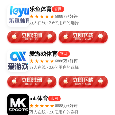
虎扑JR打出9.1高分，今天Peanut的发挥真的尽力了？