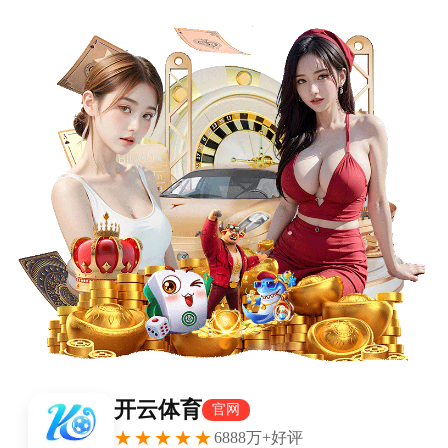
首页
›
德甲
›
内容详情
开云下载-西蒙尼最耻辱一战！红军快看，马竞
主力打不过西乙B
xiaoqiao
2026-06-05
109
国王杯1/16决赛
莱昂文体2比1马德里竞技（战报）
体坛周报全媒体驻西班牙记者 武一帆
指望马竞能够拖住利物浦的人大约可以省省了。因为
几乎全主力出战的马竞在90分钟内没法拿下一支比自
己低2个级别的球队，还在加时赛丢球被淘汰。丢了国