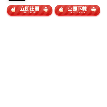
阵中又没有一个人能干净利落地解决比赛，难得获得
出场机会的萨波尼奇不行，另外2名梯队球员也不行。
打完120分钟又输掉比赛，这对马竞而言是最坏的结
果。当然，再输一次点球大战也不是开玩笑的。
这应算是西蒙尼时代最耻辱的一场失利，甚于欧冠决
赛两度折戟，甚于被卡拉巴赫打出欧冠，甚于被多特
蒙德血洗。客观来讲，凭马竞的建队架构和比赛风
格，确实很难凭技术实力碾压如此果决勇敢的对手。
毕竟巴萨也差一点阴沟翻船，凭格列兹曼的读秒绝杀
才免了加时赛的煎熬。而皇马拿下一支民间团建球会
也没能全身而退，一度被对手扳平。一方面可见西班
牙低级别联赛球队的技战术水准和拼搏精神，另一方
面可见如今连豪门都分不出两套阵容来多线作战。
巴尔韦德因为超级杯被打下课，这场荒唐的比赛是否